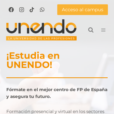
Saltar
Acceso al campus
al
contenido
¡Estudia en
UNENDO!
Fórmate en el mejor centro de FP de España
y asegura tu futuro.
Formación presencial y virtual en los sectores