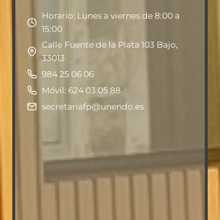
Horario: Lunes a viernes de 8:00 a
15:00
Calle Fuente de la Plata 103 Bajo,
33013
984 25 06 06
Móvil: 624 03 05 88
secretariafp@unendo.es