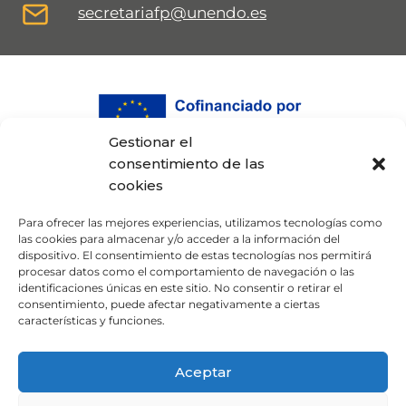
secretariafp@unendo.es
Gestionar el
consentimiento de las
cookies
Para ofrecer las mejores experiencias, utilizamos tecnologías como
las cookies para almacenar y/o acceder a la información del
dispositivo. El consentimiento de estas tecnologías nos permitirá
procesar datos como el comportamiento de navegación o las
identificaciones únicas en este sitio. No consentir o retirar el
consentimiento, puede afectar negativamente a ciertas
Proyecto cofinanciado por el Fondo Europeo
características y funciones.
de Desarrollo Regional (FEDER) ·
Programa
Pyme Innova
· #EuropaSeSiente
Aceptar